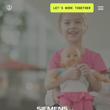
Skip
Men
LET’S WORK TOGETHER
to
main
content
SIEMENS –